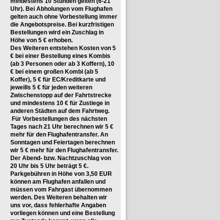
mindestens 10 Stunden gelten (6-21
Uhr). Bei
Abholungen vom Flughafen
gelten auch ohne Vorbestellung immer
die Angebotspreise. Bei kurzfristigen
Bestellungen wird ein Zuschlag in
Höhe von 5 € erhoben.
Des Weiteren entstehen Kosten von 5
€ bei einer Bestellung eines Kombis
(ab 3 Personen oder ab 3 Koffern), 10
€ bei einem großen Kombi (ab 5
Koffer), 5 € für EC/Kreditkarte und
jeweills 5 € für jeden weiteren
Zwischenstopp auf der Fahrtstrecke
und mindestens 10 € für Zustiege in
anderen Städten auf dem Fahrtweg.
Für Vorbestellungen des nächsten
Tages nach 21 Uhr berechnen wir 5 €
mehr für den Flughafentransfer. An
Sonntagen und Feiertagen berechnen
wir 5 € mehr für den Flughafentransfer.
Der Abend- bzw. Nachtzuschlag von
20 Uhr bis 5 Uhr beträgt 5 €.
Parkgebühren in Höhe von 3,50 EUR
können am Flughafen anfallen und
müssen vom Fahrgast übernommen
werden. Des Weiteren behalten wir
uns vor, dass fehlerhafte Angaben
vorliegen können und eine Bestellung