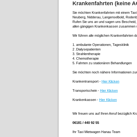
Krankenfahrten (keine 
Sie möchten Krankenfahrten mit einem Tax
Neuberg, Nidderau, Langenselbold, Rodenb
Rufen Sie uns an und sagen uns Bescheid, 
allen gängigen Krankenkassen zusammen u
Wir führen alle möglichen Krankenfahrten d
1. ambulante Operationen, Tagesklinik
2 .Dialysepatienten
3. Strahlentherapie
4. Chemotherapie
5. Fahrten zu stationären Behandlungen
Sie möchten noch nähere Informationen zu
Krankentransport -
Hier Klicken
Transportschein -
Hier Klicken
Krankenkassen -
Hier Klicken
Wir freuen uns auf Ihren Anruf bezüglich K
06181 / 440 92 55
Ihr Taxi Mietwagen Hanau Team