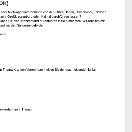
AOK)
i oder Mietwagenunternehmen von den Orten Hanau, Bruchköbel, Erlensee,
ach, Großkrotzenburg oder Maintal durchführen lassen?
dass Sie eine Krankenfahrt durchführen lassen möchten. Wir arbeiten mit
nd würden Sie gerne befördern.
urch:
m Thema Krankenfahrten, dann folgen Sie den nachfolgenden Links:
rankenfahrten in Hanau.