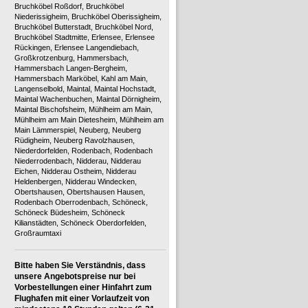
Bruchköbel Roßdorf, Bruchköbel
Niederissigheim, Bruchköbel Oberissigheim,
Bruchköbel Butterstadt, Bruchköbel Nord,
Bruchköbel Stadtmitte, Erlensee, Erlensee
Rückingen, Erlensee Langendiebach,
Großkrotzenburg, Hammersbach,
Hammersbach Langen-Bergheim,
Hammersbach Marköbel, Kahl am Main,
Langenselbold, Maintal, Maintal Hochstadt,
Maintal Wachenbuchen, Maintal Dörnigheim,
Maintal Bischofsheim, Mühlheim am Main,
Mühlheim am Main Dietesheim, Mühlheim am
Main Lämmerspiel, Neuberg, Neuberg
Rüdigheim, Neuberg Ravolzhausen,
Niederdorfelden, Rodenbach, Rodenbach
Niederrodenbach, Nidderau, Nidderau
Eichen, Nidderau Ostheim, Nidderau
Heldenbergen, Nidderau Windecken,
Obertshausen, Obertshausen Hausen,
Rodenbach Oberrodenbach, Schöneck,
Schöneck Büdesheim, Schöneck
Kilianstädten, Schöneck Oberdorfelden,
Großraumtaxi
Bitte haben Sie Verständnis, dass
unsere Angebotspreise nur bei
Vorbestellungen einer Hinfahrt zum
Flughafen mit einer Vorlaufzeit von