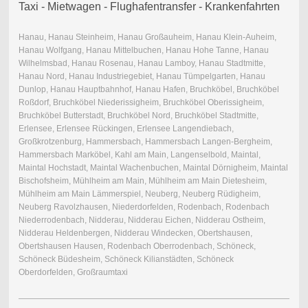
Taxi - Mietwagen - Flughafentransfer - Krankenfahrten
Hanau, Hanau Steinheim, Hanau Großauheim, Hanau Klein-Auheim,
Hanau Wolfgang, Hanau Mittelbuchen, Hanau Hohe Tanne, Hanau
Wilhelmsbad, Hanau Rosenau, Hanau Lamboy, Hanau Stadtmitte,
Hanau Nord, Hanau Industriegebiet, Hanau Tümpelgarten, Hanau
Dunlop, Hanau Hauptbahnhof, Hanau Hafen, Bruchköbel, Bruchköbel
Roßdorf, Bruchköbel Niederissigheim, Bruchköbel Oberissigheim,
Bruchköbel Butterstadt, Bruchköbel Nord, Bruchköbel Stadtmitte,
Erlensee, Erlensee Rückingen, Erlensee Langendiebach,
Großkrotzenburg, Hammersbach, Hammersbach Langen-Bergheim,
Hammersbach Marköbel, Kahl am Main, Langenselbold, Maintal,
Maintal Hochstadt, Maintal Wachenbuchen, Maintal Dörnigheim, Maintal
Bischofsheim, Mühlheim am Main, Mühlheim am Main Dietesheim,
Mühlheim am Main Lämmerspiel, Neuberg, Neuberg Rüdigheim,
Neuberg Ravolzhausen, Niederdorfelden, Rodenbach, Rodenbach
Niederrodenbach, Nidderau, Nidderau Eichen, Nidderau Ostheim,
Nidderau Heldenbergen, Nidderau Windecken, Obertshausen,
Obertshausen Hausen, Rodenbach Oberrodenbach, Schöneck,
Schöneck Büdesheim, Schöneck Kilianstädten, Schöneck
Oberdorfelden, Großraumtaxi