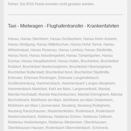
Fehler: Die RSS-Feeds konnten nicht geladen werden.
Taxi - Mietwagen - Flughafentransfer - Krankenfahrten
Hanau, Hanau Steinheim, Hanau Großauheim, Hanau Klein-Auheim,
Hanau Wolfgang, Hanau Mittelbuchen, Hanau Hohe Tanne, Hanau
Wilhelmsbad, Hanau Rosenau, Hanau Lamboy, Hanau Stadtmitte,
Hanau Nord, Hanau Industriegebiet, Hanau Tümpelgarten, Hanau
Dunlop, Hanau Hauptbahnhof, Hanau Hafen, Bruchköbel, Bruchköbel
Roßdorf, Bruchköbel Niederissigheim, Bruchköbel Oberissigheim,
Bruchköbel Butterstadt, Bruchköbel Nord, Bruchköbel Stadtmitte,
Erlensee, Erlensee Rückingen, Erlensee Langendiebach,
Großkrotzenburg, Hammersbach, Hammersbach Langen-Bergheim,
Hammersbach Marköbel, Kahl am Main, Langenselbold, Maintal,
Maintal Hochstadt, Maintal Wachenbuchen, Maintal Dörnigheim, Maintal
Bischofsheim, Mühlheim am Main, Mühlheim am Main Dietesheim,
Mühlheim am Main Lämmerspiel, Neuberg, Neuberg Rüdigheim,
Neuberg Ravolzhausen, Niederdorfelden, Rodenbach, Rodenbach
Niederrodenbach, Nidderau, Nidderau Eichen, Nidderau Ostheim,
Nidderau Heldenbergen, Nidderau Windecken, Obertshausen,
Obertshausen Hausen, Rodenbach Oberrodenbach, Schöneck,