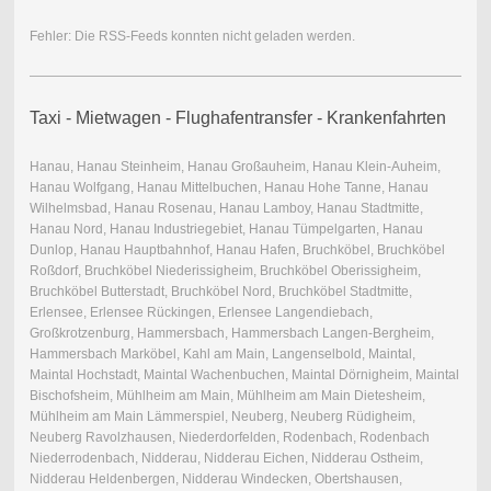
Fehler: Die RSS-Feeds konnten nicht geladen werden.
Taxi - Mietwagen - Flughafentransfer - Krankenfahrten
Hanau, Hanau Steinheim, Hanau Großauheim, Hanau Klein-Auheim,
Hanau Wolfgang, Hanau Mittelbuchen, Hanau Hohe Tanne, Hanau
Wilhelmsbad, Hanau Rosenau, Hanau Lamboy, Hanau Stadtmitte,
Hanau Nord, Hanau Industriegebiet, Hanau Tümpelgarten, Hanau
Dunlop, Hanau Hauptbahnhof, Hanau Hafen, Bruchköbel, Bruchköbel
Roßdorf, Bruchköbel Niederissigheim, Bruchköbel Oberissigheim,
Bruchköbel Butterstadt, Bruchköbel Nord, Bruchköbel Stadtmitte,
Erlensee, Erlensee Rückingen, Erlensee Langendiebach,
Großkrotzenburg, Hammersbach, Hammersbach Langen-Bergheim,
Hammersbach Marköbel, Kahl am Main, Langenselbold, Maintal,
Maintal Hochstadt, Maintal Wachenbuchen, Maintal Dörnigheim, Maintal
Bischofsheim, Mühlheim am Main, Mühlheim am Main Dietesheim,
Mühlheim am Main Lämmerspiel, Neuberg, Neuberg Rüdigheim,
Neuberg Ravolzhausen, Niederdorfelden, Rodenbach, Rodenbach
Niederrodenbach, Nidderau, Nidderau Eichen, Nidderau Ostheim,
Nidderau Heldenbergen, Nidderau Windecken, Obertshausen,